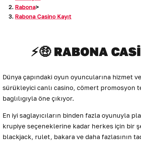
Rabona
>
Rabona Casino Kayıt
⚡️🤑 RABONA CAS
Dünya çapındaki oyun oyuncularına hizmet ver
sürükleyici canlı casino, cömert promosyon te
bağlılığıyla öne çıkıyor.
En iyi sağlayıcıların binden fazla oyunuyla pl
krupiye seçeneklerine kadar herkes için bir 
blackjack, rulet, bakara ve daha fazlasının tadı