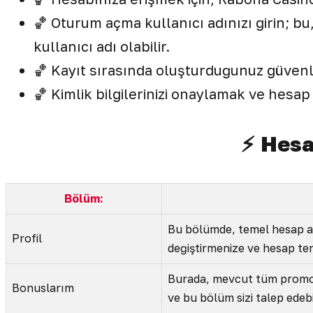
🏀 Oturum açma kullanıcı adınızı girin; bu,
kullanıcı adı olabilir.
🏀 Kayıt sırasında oluşturduğunuz güvenli 
🏀 Kimlik bilgilerinizi onaylamak ve hesap
⚡️ Hesa
Bölüm:
Bu bölümde, temel hesap ayrı
Profil
değiştirmenize ve hesap ter
Burada, mevcut tüm promosy
Bonuslarım
ve bu bölüm sizi talep edebi