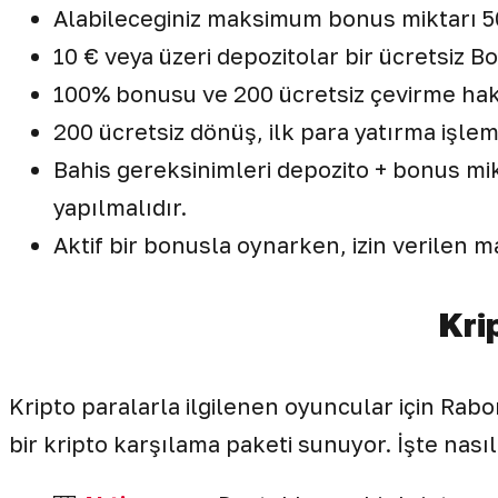
Alabileceğiniz maksimum bonus miktarı 5
10 € veya üzeri depozitolar bir ücretsiz
100% bonusu ve 200 ücretsiz çevirme hak
200 ücretsiz dönüş, ilk para yatırma işlem
Bahis gereksinimleri depozito + bonus mik
yapılmalıdır.
Aktif bir bonusla oynarken, izin verilen 
Kri
Kripto paralarla ilgilenen oyuncular için Rabo
bir kripto karşılama paketi sunuyor. İşte nasıl 