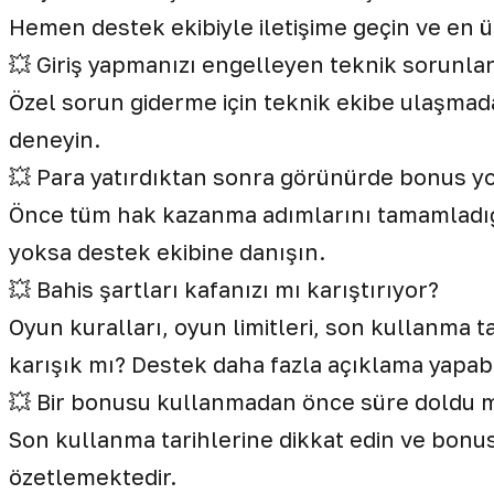
Hemen destek ekibiyle iletişime geçin ve en ü
💥 Giriş yapmanızı engelleyen teknik sorunlar
Özel sorun giderme için teknik ekibe ulaşmada
deneyin.
💥 Para yatırdıktan sonra görünürde bonus y
Önce tüm hak kazanma adımlarını tamamladığın
yoksa destek ekibine danışın.
💥 Bahis şartları kafanızı mı karıştırıyor?
Oyun kuralları, oyun limitleri, son kullanma t
karışık mı? Destek daha fazla açıklama yapabil
💥 Bir bonusu kullanmadan önce süre doldu 
Son kullanma tarihlerine dikkat edin ve bonus
özetlemektedir.