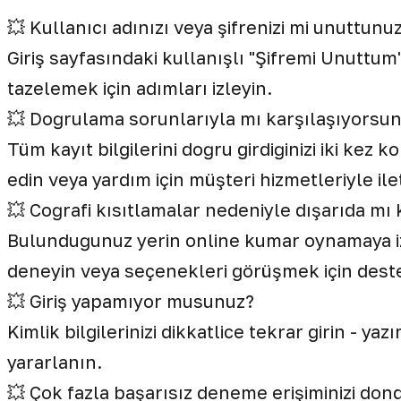
💥 Kullanıcı adınızı veya şifrenizi mi unuttunu
Giriş sayfasındaki kullanışlı "Şifremi Unuttum
tazelemek için adımları izleyin.
💥 Doğrulama sorunlarıyla mı karşılaşıyorsu
Tüm kayıt bilgilerini doğru girdiğinizi iki kez
edin veya yardım için müşteri hizmetleriyle ile
💥 Coğrafi kısıtlamalar nedeniyle dışarıda mı 
Bulunduğunuz yerin online kumar oynamaya iz
deneyin veya seçenekleri görüşmek için deste
💥 Giriş yapamıyor musunuz?
Kimlik bilgilerinizi dikkatlice tekrar girin - ya
yararlanın.
💥 Çok fazla başarısız deneme erişiminizi do