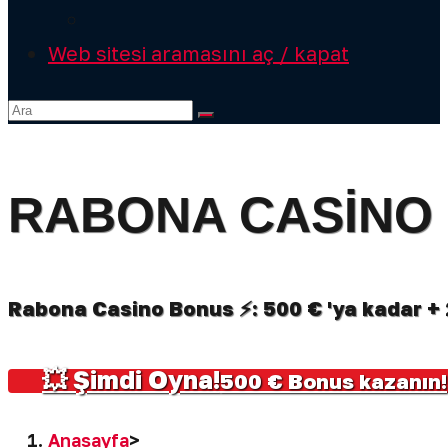
Web sitesi aramasını aç / kapat
RABONA CASINO 
Rabona Casino Bonus ⚡️: 500 € 'ya kadar 
💥 Şimdi Oyna!
500 € Bonus kazanın!
Anasayfa
>