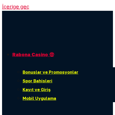
İçeriğe geç
Rabona Casino 🤑
Bonuslar ve Promosyonlar
Spor Bahisleri
Kayıt ve Giriş
Mobil Uygulama