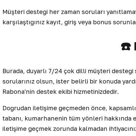
Müşteri desteği her zaman soruları yanıtlama
karşılaştığınız kayıt, giriş veya bonus sorunl
☎️
Burada, duyarlı 7/24 çok dilli müşteri desteği
sorularınız olsun, ister belirli bir konuda yar
Rabona'nin destek ekibi hizmetinizdedir.
Doğrudan iletişime geçmeden önce, kapsamlı bi
tabanı, kumarhanenin tüm yönleri hakkında en
iletişime geçmek zorunda kalmadan ihtiyacınız 