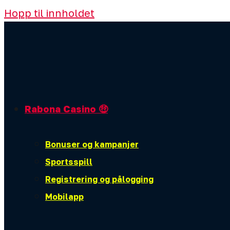
Hopp til innholdet
Rabona Casino 🤑
Bonuser og kampanjer
Sportsspill
Registrering og pålogging
Mobilapp