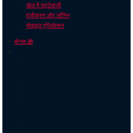
खेल में सट्टेबाजी
पंजीकरण और लॉगिन
मोबाइल एप्लिकेशन
बोनस 🎁