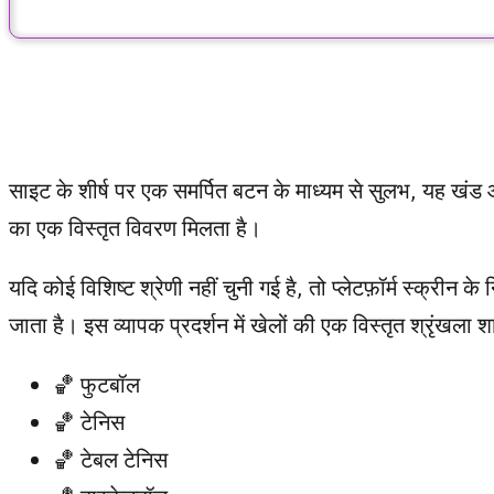
साइट के शीर्ष पर एक समर्पित बटन के माध्यम से सुलभ, यह खंड 
का एक विस्तृत विवरण मिलता है।
यदि कोई विशिष्ट श्रेणी नहीं चुनी गई है, तो प्लेटफ़ॉर्म स्क्रीन
जाता है। इस व्यापक प्रदर्शन में खेलों की एक विस्तृत श्रृंखला श
🏀 फुटबॉल
🏀 टेनिस
🏀 टेबल टेनिस