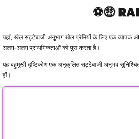
⚽️🤑 RAB
यहाँ, खेल सट्टेबाजी अनुभाग खेल प्रेमियों के लिए एक व्यापक और
अलग-अलग प्राथमिकताओं को पूरा करता है।
यह बहुमुखी दृष्टिकोण एक अनुकूलित सट्टेबाजी अनुभव सुनिश्चित 
हों।