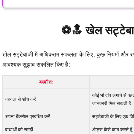
⚽️🔝 खेल सट्टेब
खेल सट्टेबाजी में अधिकतम सफलता के लिए, कुछ नियमों और रणनीत
आवश्यक सुझाव संकलित किए हैं:
बख्शीश:
कोई भी दांव लगाने से पहल
गहनता से शोध करें
जानकारी मिल सकती है
अपना बैंकरोल प्रबंधित करें
सट्टेबाजी के लिए एक वि
बाधाओं को समझें
ऑड्स कैसे काम करते हैं,