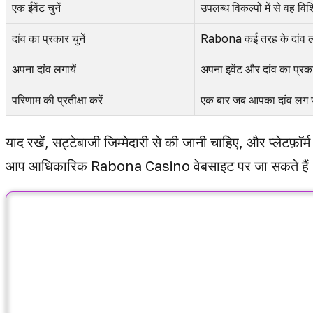
एक ईवेंट चुनें
उपलब्ध विकल्पों में से वह विश
दांव का प्रकार चुनें
Rabona कई तरह के दांव लगा
अपना दांव लगायें
अपना इवेंट और दांव का प्रक
परिणाम की प्रतीक्षा करें
एक बार जब आपका दांव लग जाए
याद रखें, सट्टेबाजी जिम्मेदारी से की जानी चाहिए, और प्लेटफ़ॉर
आप आधिकारिक Rabona Casino वेबसाइट पर जा सकते हैं