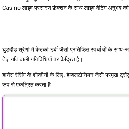
Casino लाइव प्रसारण फ़ंक्शन के साथ लाइव बेटिंग अनुभव को ब
घुड़दौड़ श्रेणी में केंटकी डर्बी जैसी प्रतिष्ठित स्पर्धाओं के सा
तेज़ गति वाली गतिविधियों पर केंद्रित है।
हार्नेस रेसिंग के शौकीनों के लिए, हैम्बलटोनियन जैसी प्रमुख ट्
रूप से एकत्रित करता है।