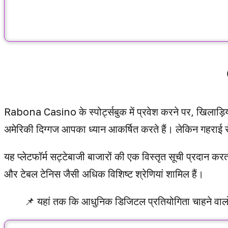
Rabona Casino के स्पोर्ट्सबुक में प्रवेश करने पर, खिलाड़ि
अमेरिकी दिग्गज आपका ध्यान आकर्षित करते हैं। लेकिन गहराई से 
यह प्लेटफॉर्म सट्टेबाजी बाजारों की एक विस्तृत सूची प्रदान करत
और टेबल टेनिस जैसी अधिक विशिष्ट श्रेणियां शामिल हैं।
📌 यहां तक कि आधुनिक डिजिटल प्रतियोगिता चाहने वालों के