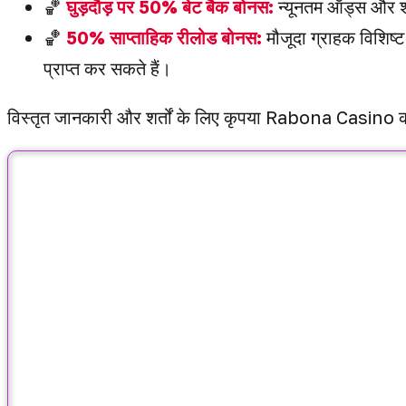
🏀
घुड़दौड़ पर 50% बेट बैक बोनस:
न्यूनतम ऑड्स और शर
🏀
50% साप्ताहिक रीलोड बोनस:
मौजूदा ग्राहक विशिष
प्राप्त कर सकते हैं।
विस्तृत जानकारी और शर्तों के लिए कृपया Rabona Casino क