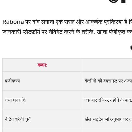
Rabona पर दांव लगाना एक सरल और आकर्षक प्रक्रिया है जिसे
जानकारी प्लेटफ़ॉर्म पर नेविगेट करने के तरीके, खाता पंजीकृत क
कदम:
पंजीकरण
कैसीनो की वेबसाइट पर अकाउ
जमा धनराशि
एक बार रजिस्टर होने के बाद,
बेटिंग श्रेणी चुनें
खेल सट्टेबाजी अनुभाग पर ज