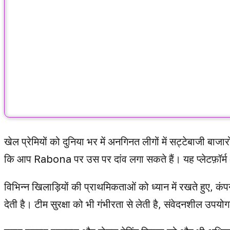
खेल प्रेमियों को दुनिया भर में अनगिनत लीगों में सट्टेबाजी बा
कि आप Rabona पर उस पर दांव लगा सकते हैं। यह प्लेटफ़ॉर्म अत
विभिन्न खिलाड़ियों की प्राथमिकताओं को ध्यान में रखते हुए, 
देती है। टीम सुरक्षा को भी गंभीरता से लेती है, संवेदनशील उपयो