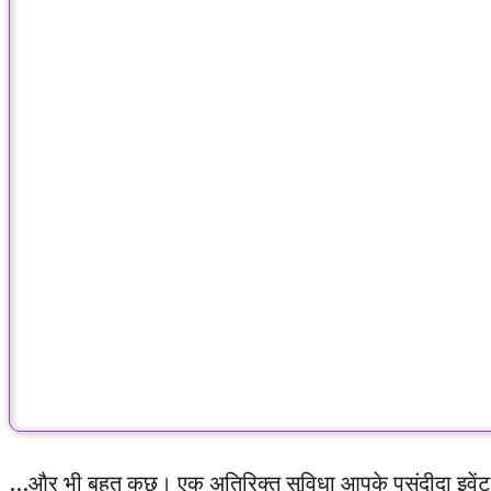
...और भी बहुत कुछ। एक अतिरिक्त सुविधा आपके पसंदीदा इवें