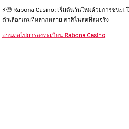
⚡️🤑 Rabona Casino: เริ่มต้นวันใหม่ด้วยการชนะ! ใ
ตัวเลือกเกมที่หลากหลาย คาสิโนสดที่สมจริง
อ่านต่อไป
การลงทะเบียน Rabona Casino