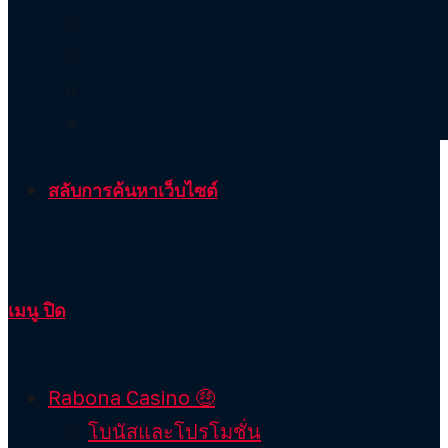
สลับการค้นหาเว็บไซต์
เมนู
ปิด
Rabona Casino 🤑
โบนัสและโปรโมชั่น