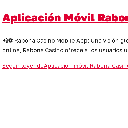
Aplicación Móvil Rabo
📲⚽️ Rabona Casino Mobile App: Una visión gl
online, Rabona Casino ofrece a los usuarios 
Seguir leyendo
Aplicación móvil Rabona Casin