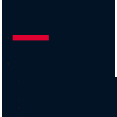
Bonificación 🎁