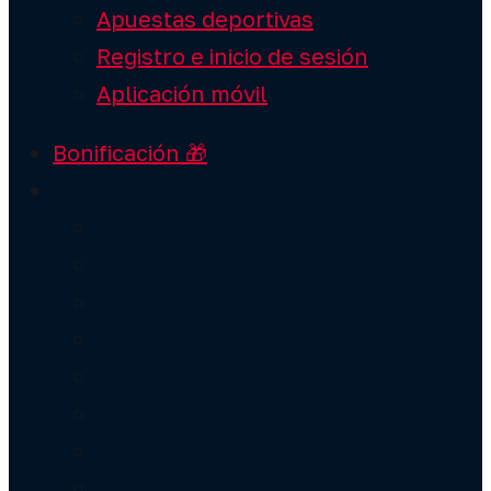
Apuestas deportivas
Registro e inicio de sesión
Aplicación móvil
Bonificación 🎁