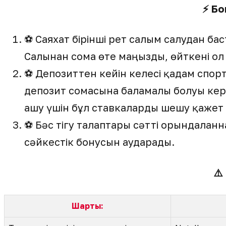
⚡️ Б
⚽️ Саяхат бірінші рет салым салудан б
Салынған сома өте маңызды, өйткені ол
⚽️ Депозиттен кейін келесі қадам спо
депозит сомасына баламалы болуы кер
ашу үшін бұл ставкаларды шешу қажет
⚽️ Бәс тігу талаптары сәтті орындалған
сәйкестік бонусын аударады.
⚠️
Шарты: