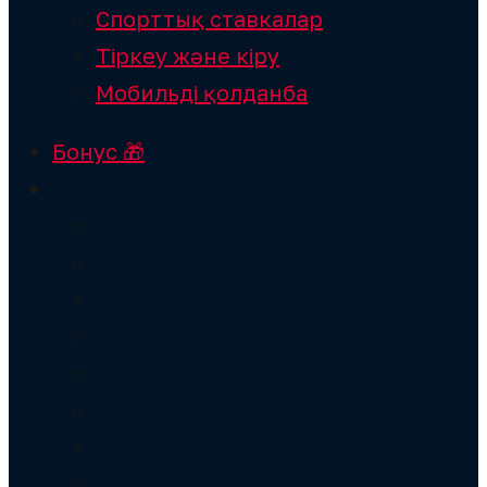
Спорттық ставкалар
Тіркеу және кіру
Мобильді қолданба
Бонус 🎁