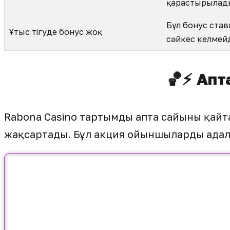
қарастырылады
Бұл бонус став
Ұтыс тігуде бонус жоқ
сәйкес келмейд
🏀⚡️ Ап
Rabona Casino тартымды апта сайынғы қай
жақсартады. Бұл акция ойыншыларды адалд