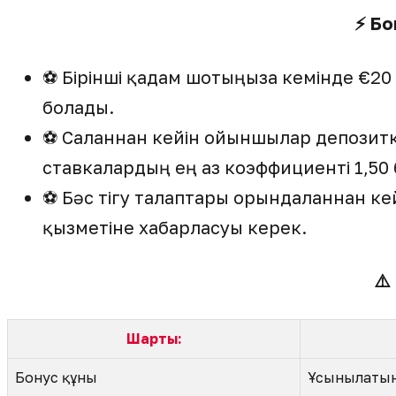
⚡️ Б
⚽️ Бірінші қадам шотыңызға кемінде €2
болады.
⚽️ Салғаннан кейін ойыншылар депозит
ставкалардың ең аз коэффициенті 1,50 
⚽️ Бәс тігу талаптары орындалғаннан 
қызметіне хабарласуы керек.
⚠️
Шарты:
Бонус құны
Ұсынылатын 