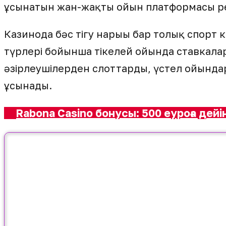
ұсынатын жан-жақты ойын платформасы ре
Казинода бәс тігу нарығы бар толық спорт 
түрлері бойынша тікелей ойында ставкалар 
әзірлеушілерден слоттарды, үстел ойындар
ұсынады.
Rabona Casino бонусы: 500 еуроға дейі