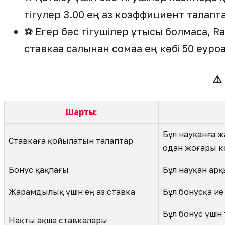
тігулер 3.00 ең аз коэффициент талапт
⚽️ Егер бәс тігушілер ұтысы болмаса, 
ставкаға салынған сомаға ең көбі 50 еур
⚠️
Шарты:
Бұл науқанға 
Ставкаға қойылатын талаптар
одан жоғары к
Бонус қақпағы
Бұл науқан арқ
Жарамдылық үшін ең аз ставка
Бұл бонусқа ие 
Бұл бонус үші
Нақты ақша ставкалары