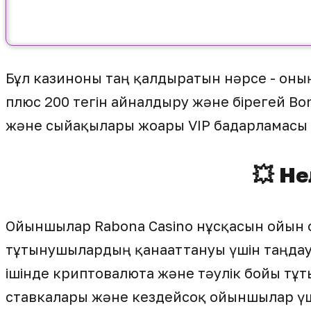
Бұл казиноны таң қалдыратын нәрсе - оның
плюс 200 тегін айналдыру және бірегей B
және сыйақылары жоғары VIP бағдарламасы
💥 Не
Ойыншылар Rabona Casino нұсқасын ойын о
тұтынушылардың қанағаттануы үшін таңдауы
ішінде криптовалюта және тәулік бойы тұт
ставкалары және кездейсоқ ойыншылар үш